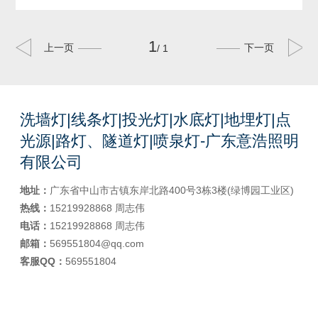
1
上一页
下一页
/ 1
洗墙灯|线条灯|投光灯|水底灯|地埋灯|点
光源|路灯、隧道灯|喷泉灯-广东意浩照明
有限公司
地址：
广东省中山市古镇东岸北路400号3栋3楼(绿博园工业区)
热线：
15219928868 周志伟
电话：
15219928868 周志伟
邮箱：
569551804@qq.com
客服QQ：
569551804