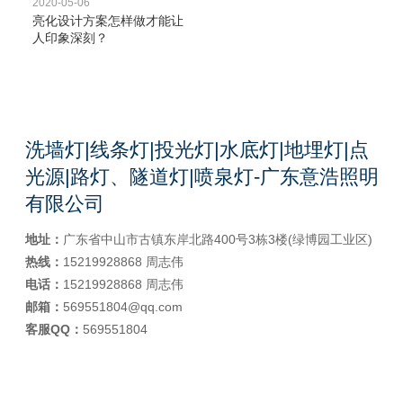
2020-05-06
亮化设计方案怎样做才能让
人印象深刻？
洗墙灯|线条灯|投光灯|水底灯|地埋灯|点
光源|路灯、隧道灯|喷泉灯-广东意浩照明
有限公司
地址：
广东省中山市古镇东岸北路400号3栋3楼(绿博园工业区)
热线：
15219928868 周志伟
电话：
15219928868 周志伟
邮箱：
569551804@qq.com
客服QQ：
569551804