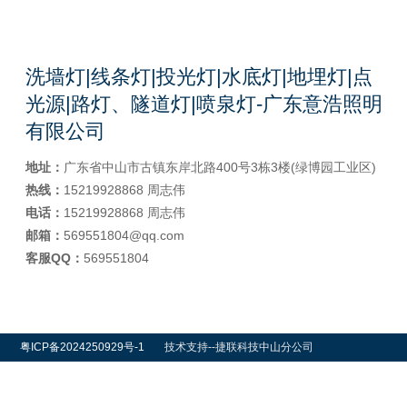
洗墙灯|线条灯|投光灯|水底灯|地埋灯|点
光源|路灯、隧道灯|喷泉灯-广东意浩照明
有限公司
地址：
广东省中山市古镇东岸北路400号3栋3楼(绿博园工业区)
热线：
15219928868 周志伟
电话：
15219928868 周志伟
邮箱：
569551804@qq.com
客服QQ：
569551804
粤ICP备2024250929号-1
技术支持--捷联科技中山分公司